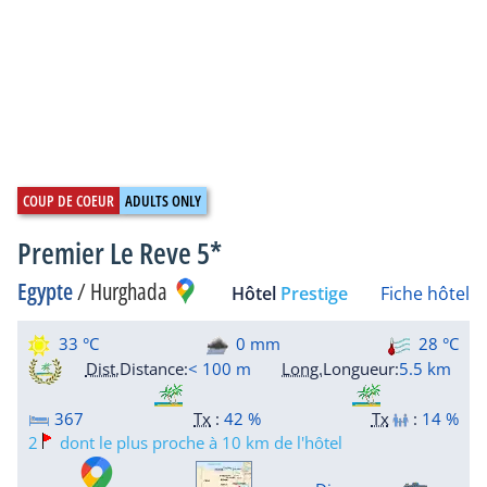
Premier Le Reve 5*
Egypte
/
Hurghada
Hôtel
Prestige
Fiche hôtel
33 °C
0 mm
28 °C
Dist.
Distance
:
< 100 m
Long.
Longueur
:
5.5 km
367
Tx
:
42 %
Tx
:
14 %
2
dont le plus proche à 10 km de l'hôtel