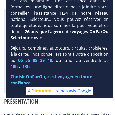
(15 ans minimum), une assistance dans les
formalités, une ligne directe pour joindre votre
conseiller, l’assistance H24 de notre réseau
Infos météo :
national Selectour... Vous pouvez réserver en
27 °C
56 mm
22 °C
toute quiétude, nous sommes là pour vous et ce
Infos plages :
depuis
26 ans que l’agence de voyages OnParOu
Dist.
Distance
:
Long.
Longueur
:
2 km
200 m
Selectour
existe.
DEMANDE
Équipement :
D’INFORMATIONS
Séjours, combinés, autotours, circuits, croisières,
264
Tx
:
25 %
Tx
:
34 %
à la carte... nos conseillers sont à votre disposition
25 km
DEVIS /
au
05 56 08 29 10
, du lundi au vendredi de
Infos golfs :
RÉSERVATION
4
dont le plus proche à 6.5 km de
10h
à
18h
.
l'hôtel
Choisir OnParOu, c’est voyager en toute
Diaporama
confiance.
4,9
Lire nos avis Google
PRÉSENTATION