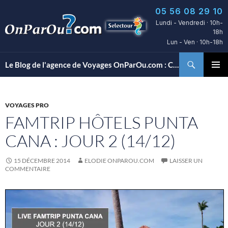
Aller
05 56 08 29 10
au
Lundi - Vendredi · 10h-
contenu
18h
Lun - Ven · 10h-18h
Recherche
Le Blog de l'agence de Voyages OnParOu.com : Conseils, découvertes d’hôtels et bons plans voyages…
MENU
PRINCI
VOYAGES PRO
FAMTRIP HÔTELS PUNTA
CANA : JOUR 2 (14/12)
15 DÉCEMBRE 2014
ELODIE ONPAROU.COM
LAISSER UN
COMMENTAIRE