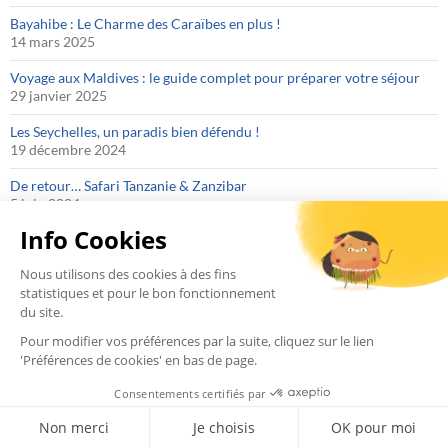
Bayahibe : Le Charme des Caraïbes en plus !
14 mars 2025
Voyage aux Maldives : le guide complet pour préparer votre séjour
29 janvier 2025
Les Seychelles, un paradis bien défendu !
19 décembre 2024
De retour… Safari Tanzanie & Zanzibar
5 juin 2024
Le saut en parachute aux Maldives : le guide complet
23 mai 2024
Eco hôtel à Sainte-Lucie
17 mai 2024
Notre sélection d’hôtels Adult Only sur Ibiza
24 avril 2024
Eco hôtel à Saint-Barthélemy
18 avril 2024