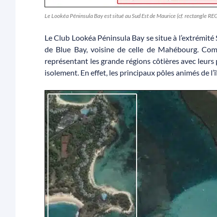
Le Lookéa Péninsula Bay est situé au Sud Est de Maurice (cf. rectangle 
Le Club Lookéa Péninsula Bay se situe à l’extrémité S
de Blue Bay, voisine de celle de Mahébourg. Com
représentant les grande régions côtières avec leurs p
isolement. En effet, les principaux pôles animés de l’