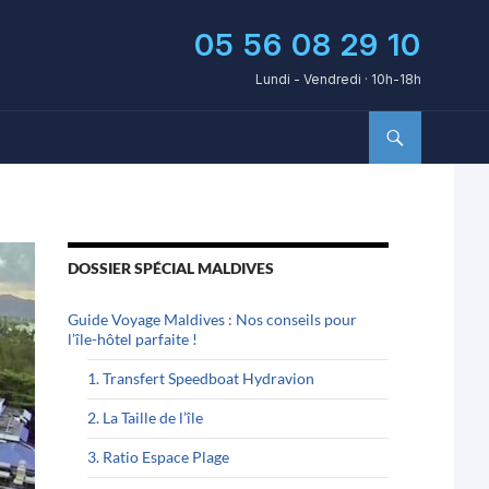
05 56 08 29 10
Lundi - Vendredi · 10h-18h
DOSSIER SPÉCIAL MALDIVES
Guide Voyage Maldives : Nos conseils pour
l’île-hôtel parfaite !
1. Transfert Speedboat Hydravion
2. La Taille de l’île
3. Ratio Espace Plage