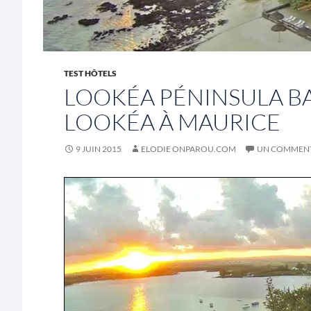
TEST HÔTELS
LOOKÉA PÉNINSULA BA
LOOKÉA À MAURICE
9 JUIN 2015
ELODIE ONPAROU.COM
UN COMMENT