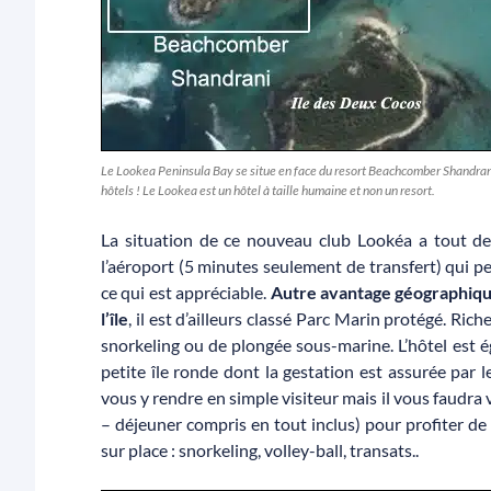
Le Lookea Peninsula Bay se situe en face du resort Beachcomber Shandrani d
hôtels ! Le Lookea est un hôtel à taille humaine et non un resort.
La situation de ce nouveau club Lookéa a tout d
l’aéroport (5 minutes seulement de transfert) qui p
ce qui est appréciable.
Autre avantage géographique,
l’île
, il est d’ailleurs classé Parc Marin protégé. Ri
snorkeling ou de plongée sous-marine. L’hôtel est
petite île ronde dont la gestation est assurée par
vous y rendre en simple visiteur mais il vous faudra
– déjeuner compris en tout inclus) pour profiter de l
sur place : snorkeling, volley-ball, transats..