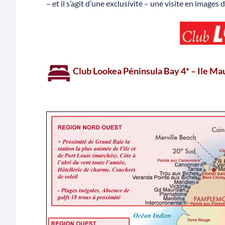
– et il s’agit d’une exclusivité – une visite en image
Club Lookea Péninsula Bay 4* – Ile Ma