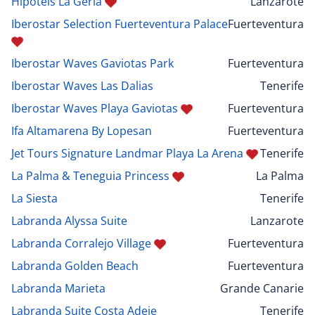
Hipotels La Geria
Lanzarote
Iberostar Selection Fuerteventura Palace
Fuerteventura
Iberostar Waves Gaviotas Park
Fuerteventura
Iberostar Waves Las Dalias
Tenerife
Iberostar Waves Playa Gaviotas
Fuerteventura
Ifa Altamarena By Lopesan
Fuerteventura
Jet Tours Signature Landmar Playa La Arena
Tenerife
La Palma & Teneguia Princess
La Palma
La Siesta
Tenerife
Labranda Alyssa Suite
Lanzarote
Labranda Corralejo Village
Fuerteventura
Labranda Golden Beach
Fuerteventura
Labranda Marieta
Grande Canarie
Labranda Suite Costa Adeje
Tenerife