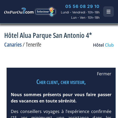
05 56 08 29 10
Lundi - Vendredi · 10h-18h
Lun - Ven · 10h-18h
Hôtel Alua Parque San Antonio 4*
Canaries
/
Tenerife
Hôtel
Club
Fermer
Cher client, cher visiteur,
Nous sommes présents pour vous faire passer
des vacances en toute sérénité.
Des conseillers voyages à l’expérience confirmée
(15 ans minimum), une assistance dans les