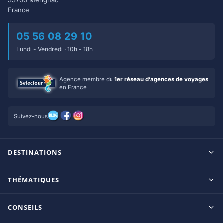
33700 Mérignac
France
05 56 08 29 10
Lundi - Vendredi · 10h - 18h
Agence membre du
1er réseau d’agences de voyages
en France
Suivez-nous
DESTINATIONS
Maldives
THÉMATIQUES
Seychelles
Tout inclus
Ile Maurice
CONSEILS
Clubs francophones
Tanzanie/Zanzibar