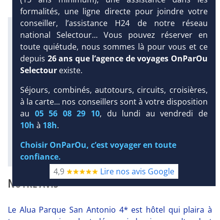
formalités, une ligne directe pour joindre votre
conseiller, l’assistance H24 de notre réseau
Infos météo :
national Selectour... Vous pouvez réserver en
27 °C
1 mm
22 °C
toute quiétude, nous sommes là pour vous et ce
Infos plages :
depuis
26 ans que l’agence de voyages OnParOu
Dist.
Distance
:
Long.
Longueur
:
Selectour
existe.
2 km
470 m
Équipement :
DEMANDE
Séjours, combinés, autotours, circuits, croisières,
252
Tx
:
8 %
Tx
:
9 %
D’INFORMATIONS
à la carte... nos conseillers sont à votre disposition
Infos golfs :
au
05 56 08 29 10
, du lundi au vendredi de
2
dont le plus proche à 20 km de
10h
à
18h
.
l'hôtel
Choisir OnParOu, c’est voyager en toute
Diaporama
confiance.
4,9
Lire nos avis Google
NOTRE AVIS
Le Alua Parque San Antonio 4* est hôtel qui plaira à