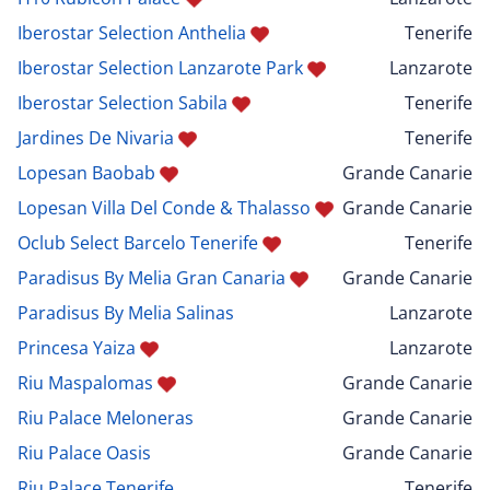
Iberostar Selection Anthelia
Tenerife
Iberostar Selection Lanzarote Park
Lanzarote
Iberostar Selection Sabila
Tenerife
Jardines De Nivaria
Tenerife
Lopesan Baobab
Grande Canarie
Lopesan Villa Del Conde & Thalasso
Grande Canarie
Oclub Select Barcelo Tenerife
Tenerife
Paradisus By Melia Gran Canaria
Grande Canarie
Paradisus By Melia Salinas
Lanzarote
Princesa Yaiza
Lanzarote
Riu Maspalomas
Grande Canarie
Riu Palace Meloneras
Grande Canarie
Riu Palace Oasis
Grande Canarie
Riu Palace Tenerife
Tenerife