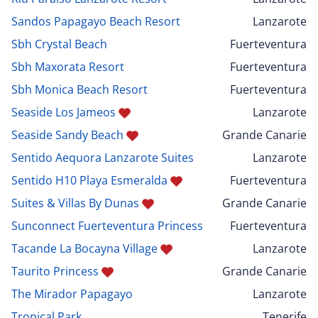
Sandos Papagayo Beach Resort
Lanzarote
Sbh Crystal Beach
Fuerteventura
Sbh Maxorata Resort
Fuerteventura
Sbh Monica Beach Resort
Fuerteventura
Seaside Los Jameos
Lanzarote
Seaside Sandy Beach
Grande Canarie
Sentido Aequora Lanzarote Suites
Lanzarote
Sentido H10 Playa Esmeralda
Fuerteventura
Suites & Villas By Dunas
Grande Canarie
Sunconnect Fuerteventura Princess
Fuerteventura
Tacande La Bocayna Village
Lanzarote
Taurito Princess
Grande Canarie
The Mirador Papagayo
Lanzarote
Tropical Park
Tenerife