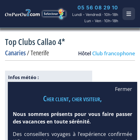
05 56 08 29 10
Lundi - Vendredi · 10h-18h
Lun - Ven · 10h-18h
Top Clubs Callao 4*
Canaries
/
Tenerife
Hôtel
Club francophone
Infos météo :
27 °C
1 mm
22 °C
Fermer
Infos plages :
Cher client, cher visiteur,
Dist.
Distance
:
Long.
Longueur
:
1.7 km
150 m
Équipement :
Nous sommes présents pour vous faire passer
DEMANDE
92
Tx
:
42 %
Tx
:
43 %
des vacances en toute sérénité.
D’INFORMATIONS
Infos golfs :
4
dont le plus proche à 5.7 km de
Des conseillers voyages à l’expérience confirmée