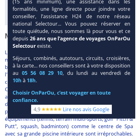
l'hôtel
(15 ans minimum), une assistance dans les
formalités, une ligne directe pour joindre votre
Diaporama
conseiller, l’assistance H24 de notre réseau
national Selectour... Vous pouvez réserver en
toute quiétude, nous sommes là pour vous et ce
NOTRE AVIS
depuis
26 ans que l’agence de voyages OnParOu
Selectour
existe.
Le Top Clubs Callao n'est pas en bord de mer (1.7 Km)
Séjours, combinés, autotours, circuits, croisières,
mais légèrement en retrait sur les hauteurs mais
à la carte... nos conseillers sont à votre disposition
bénéficie de ce fait d'un beau panorama sur l'océan et
au
05 56 08 29 10
, du lundi au vendredi de
l'île de la Gomera au loin. Comme tous les hôtels de la
10h
à
18h
.
côte Sud Ouest de Tenerife (c'est à dire au delà de
Costa Adeje), le littoral est rocheux et les plages quasi-
Choisir OnParOu, c’est voyager en toute
absentes ou peu engageantes pour la baignade. En
confiance.
dépit de cela, le Grand Hôtel Callao est un club qui
4,9
Lire nos avis Google
plaira principalement aux sportifs et aux couples : les
équipements (tennis, terrain multi-sports, golf "Pitch &
Putt", squash, badminton) comme le centre de Spa
avec sa grande piscine intérieure sont irréprochables.